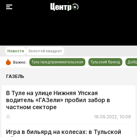
+18...+19 °С
Новости
Золотой квадрат
Тула предпринимательская
Тульский бренд
Доб
Важно:
РУБРИКИ
ГАЗЕЛЬ
Общество
В Туле на улице Нижняя Упская
Культура
водитель «ГАЗели» пробил забор в
Происшествия
частном секторе
Спорт
18.09.2022, 10:09
Тульский бренд
Игра в бильярд на колесах: в Тульской
Тула предпринимательская