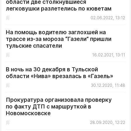
области две столкнувшиеся
ДоброЦентр
легковушки разлетелись по кюветам
Голодный шпион
02.06.2022, 13:12
На помощь водителю заглохшей на
трассе из-за мороза “Газели” пришли
тульские спасатели
16.02.2021, 13:11
В ночь на 30 декабря в Тульской
области «Нива» врезалась в «Газель»
30.12.2020, 11:48
Прокуратура организовала проверку
по факту ДТП с маршруткой в
Новомосковске
28.09.2020, 12:22