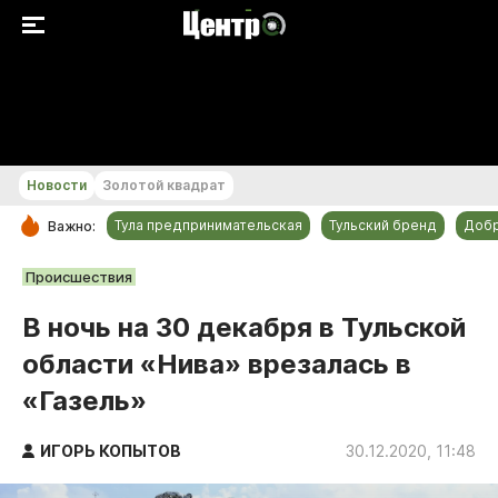
+22...+23 °С
Новости
Золотой квадрат
Тула предпринимательская
Тульский бренд
Доб
Важно:
РУБРИКИ
Происшествия
Общество
В ночь на 30 декабря в Тульской
Культура
области «Нива» врезалась в
Происшествия
«Газель»
Спорт
Тульский бренд
ИГОРЬ КОПЫТОВ
30.12.2020, 11:48
Тула предпринимательская