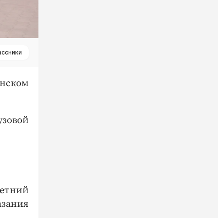
ассники
енском
узовой
летний
зания