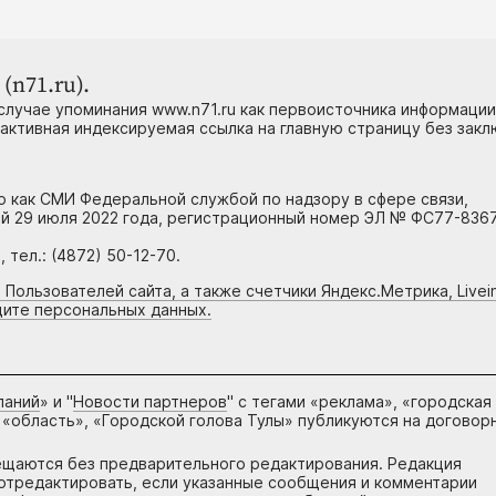
(n71.ru).
случае упоминания www.n71.ru как первоисточника информации
 активная индексируемая ссылка на главную страницу без зак
но как СМИ Федеральной службой по надзору в сфере связи,
й 29 июля 2022 года, регистрационный номер ЭЛ № ФС77-8367
тел.: (4872) 50-12-70.
 Пользователей сайта, а также счетчики Яндекс.Метрика, Livein
щите персональных данных.
паний
» и "
Новости партнеров
" с тегами «реклама», «городская
 «область», «Городской голова Тулы» публикуются на договор
ещаются без предварительного редактирования. Редакция
и отредактировать, если указанные сообщения и комментарии