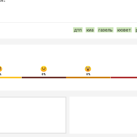
дтп
киа
газель
кювет
%
0%
0%