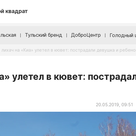
й квадрат
льская
Тульский бренд
ДоброЦентр
Голодный 
 лихач на «Киа» улетел в кювет: пострадали девушка и ребено
а» улетел в кювет: пострада
20.05.2019, 09:51