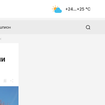
+24...+25 °С
шпион
к
ли