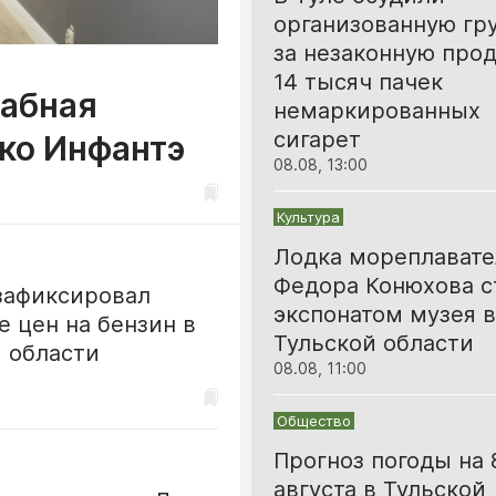
организованную гр
за незаконную про
14 тысяч пачек
табная
немаркированных
сигарет
ко Инфантэ
08.08, 13:00
Культура
Лодка мореплавате
Федора Конюхова с
зафиксировал
экспонатом музея в
 цен на бензин в
Тульской области
 области
08.08, 11:00
Общество
Прогноз погоды на 
августа в Тульской