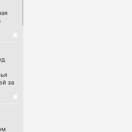
ная
в
уд
лья
ей за
ом