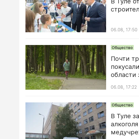
В Туле о
строите
06.08, 17:50
Общество
Почти тр
покусали
области 
06.08, 17:22
Общество
В Туле з
алкоголя
медучре