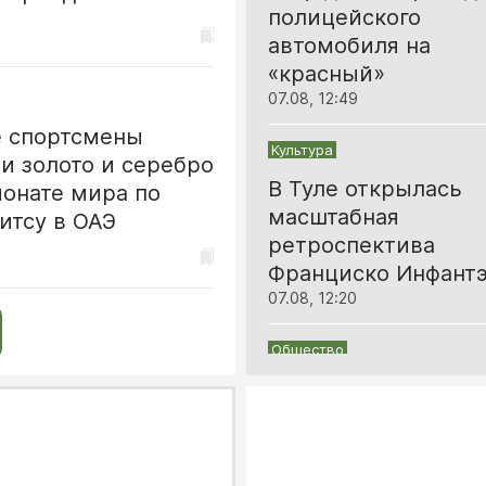
полицейского
автомобиля на
«красный»
07.08, 12:49
е спортсмены
Культура
и золото и серебро
В Туле открылась
ионате мира по
масштабная
итсу в ОАЭ
ретроспектива
Франциско Инфант
07.08, 12:20
Общество
«Безопасный счет»
обошелся тульской
пенсионерке в 3,6
миллиона рублей