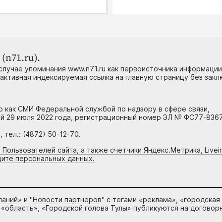
07.08, 11:48
Общество
Росстат зафиксиро
(n71.ru).
снижение цен на б
случае упоминания www.n71.ru как первоисточника информации
в Тульской области
 активная индексируемая ссылка на главную страницу без зак
07.08, 11:19
Спорт
но как СМИ Федеральной службой по надзору в сфере связи,
й 29 июля 2022 года, регистрационный номер ЭЛ № ФС77-8367
Тульские спортсме
тел.: (4872) 50-12-70.
завоевали бронзу
чемпионата мира п
 Пользователей сайта, а также счетчики Яндекс.Метрика, Livein
щите персональных данных.
джиу-джитсу в Абу
07.08, 10:50
Культура
паний
» и "
Новости партнеров
" с тегами «реклама», «городская
 «область», «Городской голова Тулы» публикуются на договор
Туляков предупред