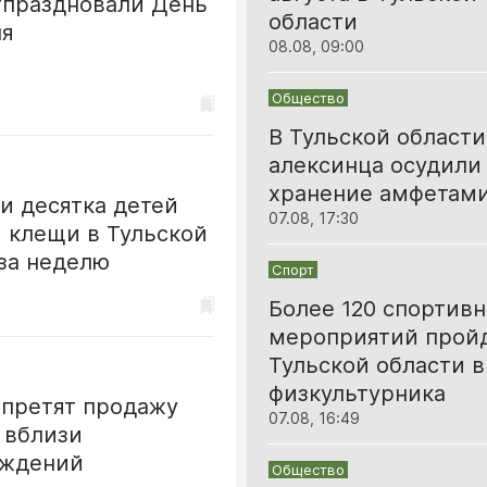
тпраздновали День
области
ля
08.08, 09:00
Общество
В Тульской области
алексинца осудили 
хранение амфетам
и десятка детей
07.08, 17:30
 клещи в Тульской
за неделю
Спорт
Более 120 спортив
мероприятий пройд
Тульской области 
физкультурника
апретят продажу
07.08, 16:49
 вблизи
ждений
Общество