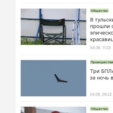
Общество
В тульск
прошли 
эпическо
красави
04.08, 11:23
Происшестви
Три БПЛ
за ночь 
04.08, 09:22
Общество