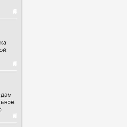
ка
кой
одам
льное
о