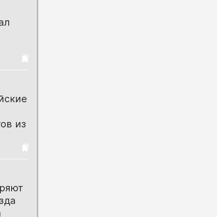
ал
йские
ов из
еряют
зда
а