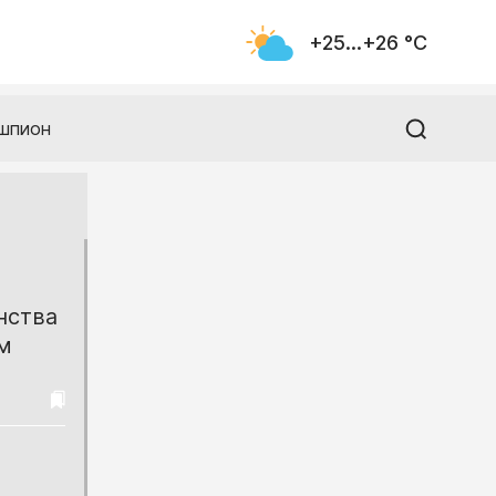
+25...+26 °С
шпион
нства
м