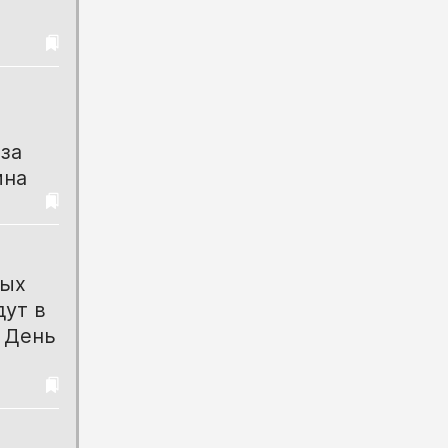
за
ина
ных
ут в
в День