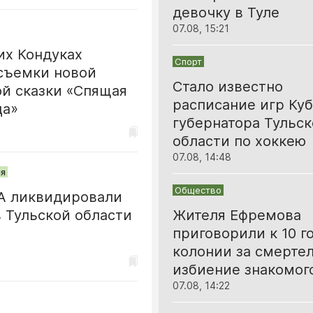
девочку в Туле
07.08, 15:21
их Кондуках
Спорт
съемки новой
Стало известно
й сказки «Спящая
расписание игр Куб
ца»
губернатора Тульс
области по хоккею
07.08, 14:48
я
Общество
А ликвидировали
Жителя Ефремова
в Тульской области
приговорили к 10 г
колонии за смерте
избиение знакомог
07.08, 14:22