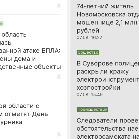
74-летний житель
Новомосковска отд
мошеннице 2,1 млн
я
рублей
 область
07.08, 16:22
лась
ванной атаке БПЛА:
Общество
ены дома и
В Суворове полице
дственные объекты
раскрыли кражу
электроинструмент
хозпостройки
07.08, 15:49
ой области с
Происшествия
м отметят День
Следователи пров
турника
обстоятельства нае
электросамоката н