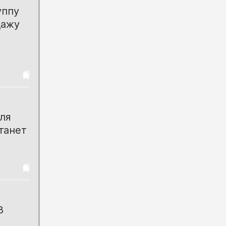
уппу
дажу
ля
танет
8