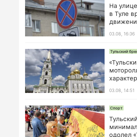
На улиц
в Туле в
движение
03.08, 16:36
Тульский бре
«Тульски
моторолл
характе
03.08, 14:51
Спорт
Тульский
минимал
одолел 