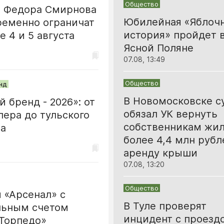
Общество
е Федора Смирнова
Юбилейная «Яблоч
ременно ограничат
история» пройдет 
 4 и 5 августа
Ясной Поляне
07.08, 13:49
Общество
нд
В Новомосковске с
й бренд - 2026»: от
обязал УК вернуть
ера до тульского
собственникам жи
ра
более 4,4 млн рубл
аренду крыши
07.08, 13:20
Общество
 «Арсенал» с
В Туле проверят
ьным счетом
инцидент с проезд
«Торпедо»