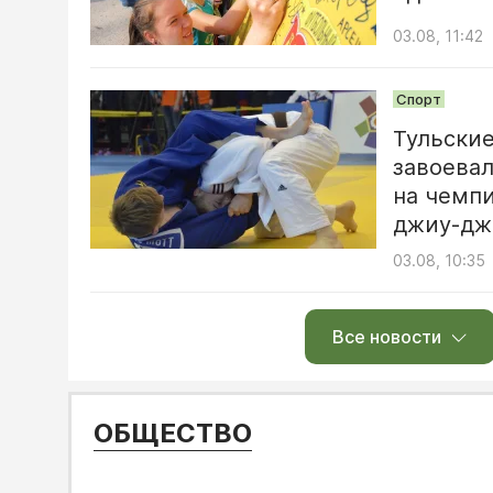
03.08, 11:42
Спорт
Тульски
завоевал
на чемп
джиу-дж
03.08, 10:35
Все новости
ОБЩЕСТВО