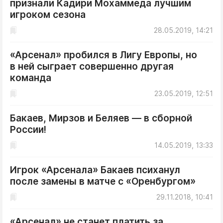
признали Кадири Мохаммеда лучшим
ДоброЦентр
игроком сезона
Голодный шпион
28.05.2019, 14:21
«Арсенал» пробился в Лигу Европы, но
в ней сыграет совершенно другая
команда
23.05.2019, 12:51
Бакаев, Мирзов и Беляев — в сборной
России!
14.05.2019, 13:33
Игрок «Арсенала» Бакаев психанул
после замены в матче с «Оренбургом»
29.11.2018, 10:41
«Арсенал» не станет платить за