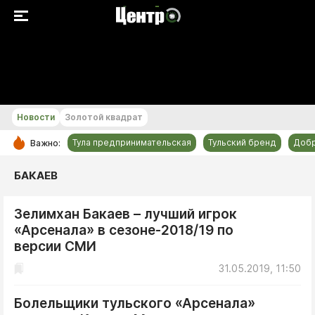
+21...+22 °С
Новости
Золотой квадрат
Тула предпринимательская
Тульский бренд
Доб
Важно:
РУБРИКИ
БАКАЕВ
Общество
Зелимхан Бакаев – лучший игрок
Культура
«Арсенала» в сезоне-2018/19 по
Происшествия
версии СМИ
Спорт
31.05.2019, 11:50
Тульский бренд
Болельщики тульского «Арсенала»
Тула предпринимательская