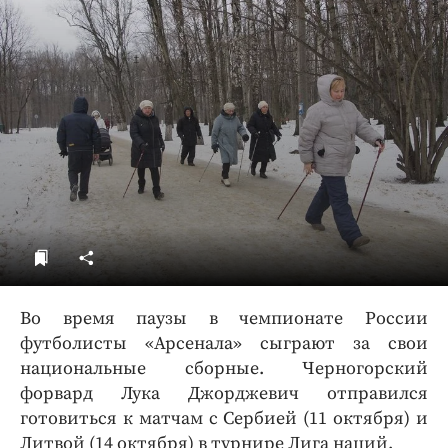
ДоброЦентр
Голодный шпион
Во время паузы в чемпионате России
футболисты «Арсенала» сыграют за свои
национальные сборные. Черногорский
форвард Лука Джорджевич отправился
готовиться к матчам с Сербией (11 октября) и
Литвой (14 октября) в турнире Лига наций.