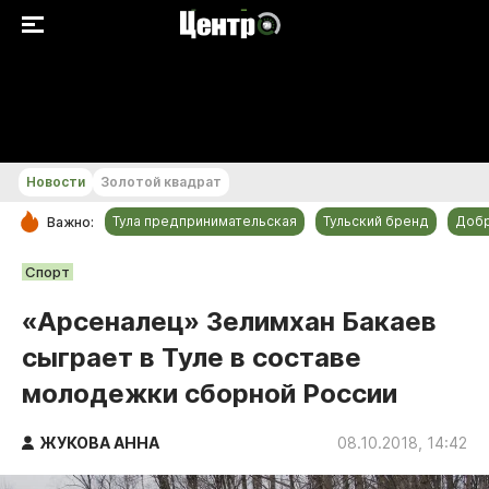
+25...+26 °С
Новости
Золотой квадрат
Тула предпринимательская
Тульский бренд
Доб
Важно:
РУБРИКИ
Спорт
Общество
«Арсеналец» Зелимхан Бакаев
Культура
сыграет в Туле в составе
Происшествия
молодежки сборной России
Спорт
Тульский бренд
ЖУКОВА АННА
08.10.2018, 14:42
Тула предпринимательская