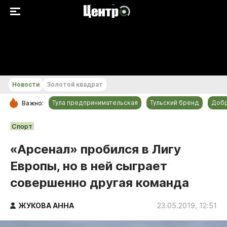
+22...+23 °С
Новости
Золотой квадрат
Тула предпринимательская
Тульский бренд
Доб
Важно:
РУБРИКИ
Спорт
Общество
«Арсенал» пробился в Лигу
Культура
Европы, но в ней сыграет
Происшествия
совершенно другая команда
Спорт
Тульский бренд
ЖУКОВА АННА
23.05.2019, 12:51
Тула предпринимательская