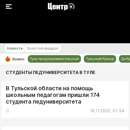
+24...+25 °С
Новости
Золотой квадрат
Тула предпринимательская
Тульский бренд
Доб
Важно:
РУБРИКИ
СТУДЕНТЫ ПЕДУНИВЕРСИТЕТА В ТУЛЕ
Общество
В Тульской области на помощь
Культура
школьным педагогам пришли 174
Происшествия
студента педуниверситета
Спорт
18.11.2020, 07:54
Тульский бренд
Тула предпринимательская