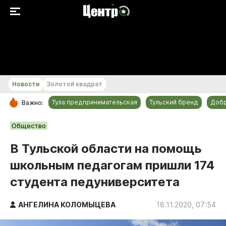
+20...+21 °С
Новости
Золотой квадрат
Тула предпринимательская
Тульский бренд
Доб
Важно:
РУБРИКИ
Общество
Общество
В Тульской области на помощь
Культура
школьным педагогам пришли 174
Происшествия
студента педуниверситета
Спорт
Тульский бренд
АНГЕЛИНА КОЛОМЫЦЕВА
18.11.2020, 07:54
Тула предпринимательская