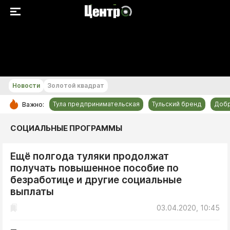
+22...+23 °С
Новости
Золотой квадрат
Тула предпринимательская
Тульский бренд
Доб
Важно:
РУБРИКИ
СОЦИАЛЬНЫЕ ПРОГРАММЫ
Общество
Ещё полгода туляки продолжат
Культура
получать повышенное пособие по
Происшествия
безработице и другие социальные
Спорт
выплаты
Тульский бренд
03.04.2020, 10:45
Тула предпринимательская