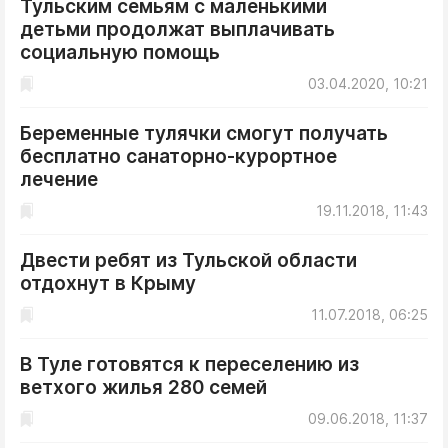
Тульским семьям с маленькими
ДоброЦентр
детьми продолжат выплачивать
Голодный шпион
социальную помощь
03.04.2020, 10:21
Беременные тулячки смогут получать
бесплатно санаторно-курортное
лечение
19.11.2018, 11:43
Двести ребят из Тульской области
отдохнут в Крыму
11.07.2018, 06:25
В Туле готовятся к переселению из
ветхого жилья 280 семей
09.06.2018, 11:37