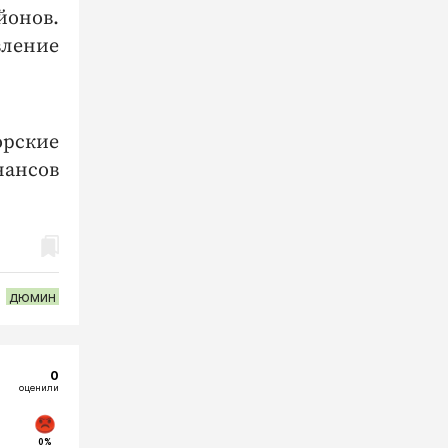
йонов.
вление
орские
нансов
дюмин
0
оценили
0%