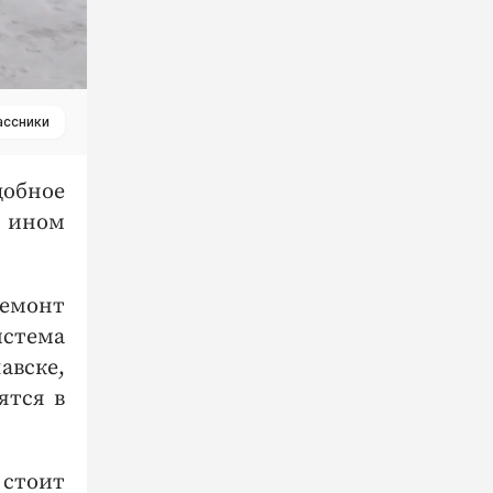
ассники
добное
и ином
емонт
истема
авске,
ятся в
стоит