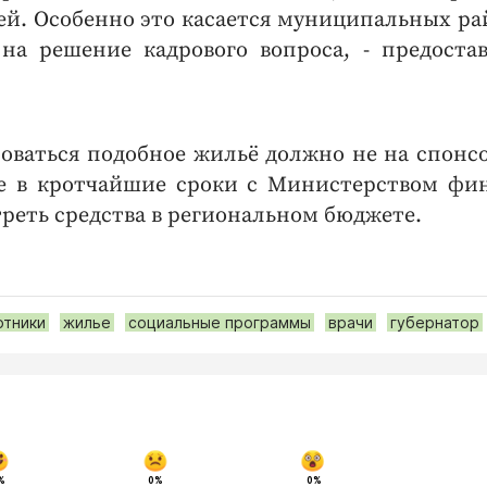
чей. Особенно это касается муниципальных ра
на решение кадрового вопроса, - предоста
роваться подобное жильё должно не на спонс
ие в кротчайшие сроки с Министерством фи
треть средства в региональном бюджете.
тники
жилье
социальные программы
врачи
губернатор
%
0%
0%