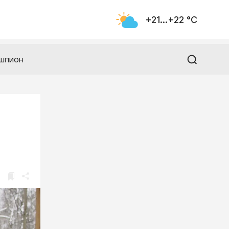
+21...+22 °С
шпион