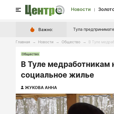
Новости
Золото
Тула предпринимате
Важно:
Главная
Новости
Общество
В Туле медра
→
→
→
Общество
В Туле медработникам 
социальное жилье
ЖУКОВА АННА