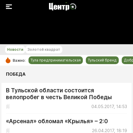
+22...+23 °С
Новости
Золотой квадрат
Тула предпринимательская
Тульский бренд
Доб
Важно:
РУБРИКИ
ПОБЕДА
Общество
В Тульской области состоится
Культура
велопробег в честь Великой Победы
Происшествия
04.05.2017, 14:53
Спорт
Тульский бренд
«Арсенал» обломал «Крылья» – 2:0
Тула предпринимательская
26.04.2017, 18:19