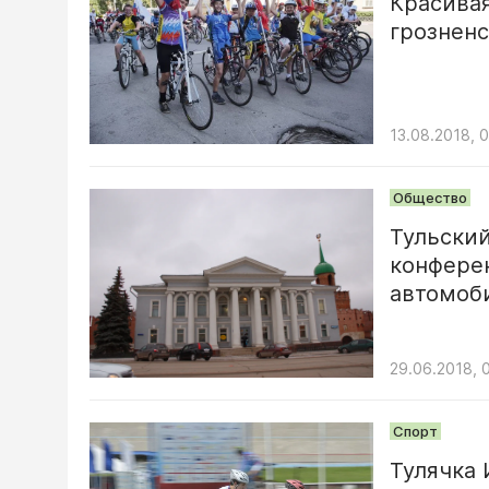
Красивая
грозненс
13.08.2018, 
Общество
Тульски
конфере
автомоб
29.06.2018, 
Спорт
Тулячка 