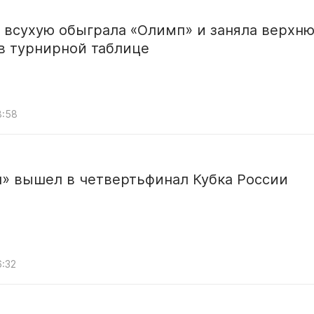
 всухую обыграла «Олимп» и заняла верхн
в турнирной таблице
8:58
л» вышел в четвертьфинал Кубка России
6:32