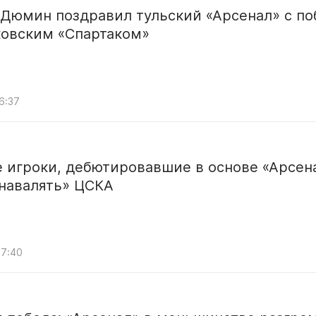
 Дюмин поздравил тульский «Арсенал» с п
ковским «Спартаком»
6:37
 игроки, дебютировавшие в основе «Арсен
«навалять» ЦСКА
07:40