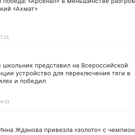
 победа: «Арсенал» в меньшинстве разгро
кий «Ахмат»
07:35
й школьник представил на Всероссийской
нции устройство для переключения тяги в
илях и победил
09:33
Инна Жданова привезла «золото» с чемпион