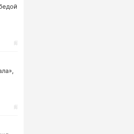
обедой
ала»,