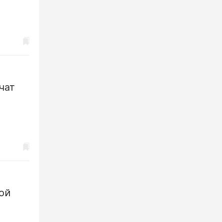
чат
ой