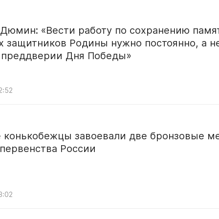
 Дюмин: «Вести работу по сохранению памя
 защитников Родины нужно постоянно, а н
в преддверии Дня Победы»
2:52
е конькобежцы завоевали две бронзовые м
 первенства России
3:02