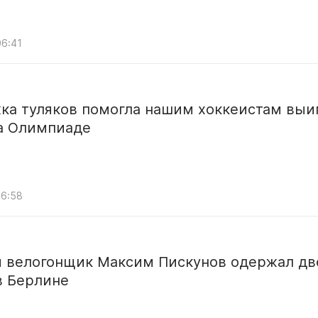
06:41
ка туляков помогла нашим хоккеистам выи
на Олимпиаде
06:58
й велогонщик Максим Пискунов одержал дв
в Берлине