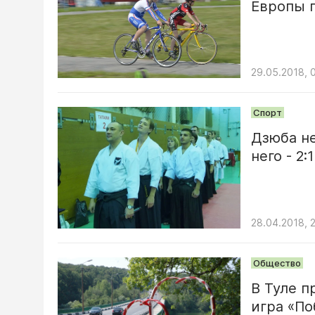
Европы 
29.05.2018, 
Спорт
Дзюба не
него - 2:1
28.04.2018, 
Общество
В Туле п
игра «По