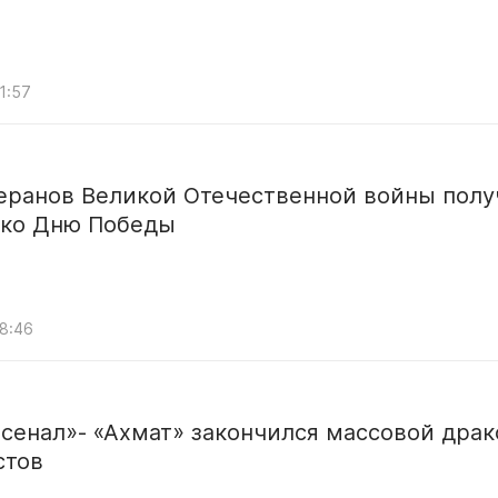
1:57
теранов Великой Отечественной войны полу
 ко Дню Победы
08:46
сенал»- «Ахмат» закончился массовой драк
стов