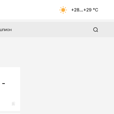
+28...+29 °С
шпион
 -