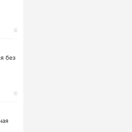
я без
ная