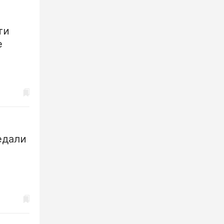
ти
е
едали