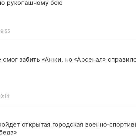
по рукопашному бою
09:55
 смог забить «Анжи, но «Арсенал» справилс
20:14
ройдет открытая городская военно-спортив
беда»