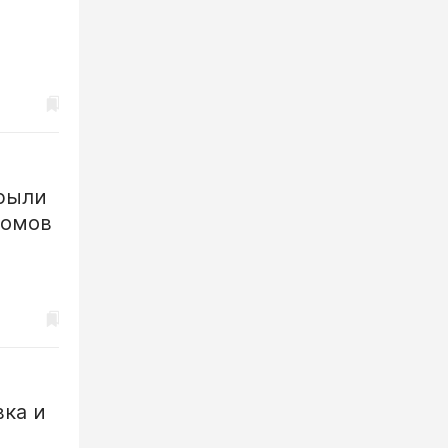
крыли
домов
вка и