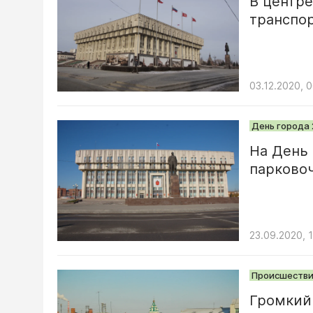
В центре
транспо
03.12.2020, 0
День города 
На День 
парково
23.09.2020, 1
Происшестви
Громкий 