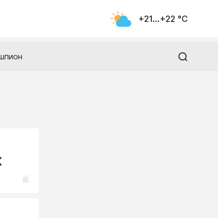
+21...+22 °С
шпион
к