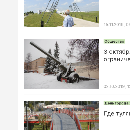
15.11.2019, 0
Общество
3 октябр
огранич
02.10.2019, 1
День города 
Где туля