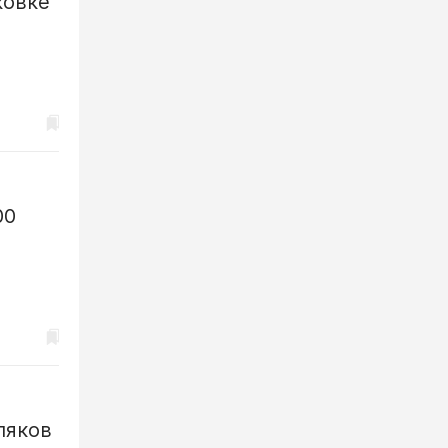
ковке
00
ляков