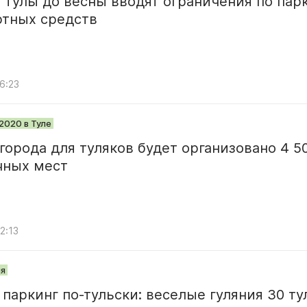
 Тулы до весны вводят ограничения по пар
ртных средств
6:23
2020 в Туле
города для туляков будет организовано 4 5
чных мест
2:13
я
паркинг по-тульски: веселые гуляния 30 ту