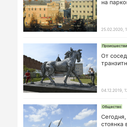
на парко
25.02.2020, 
Происшестви
От сосед
транзитн
04.12.2019, 1
Общество
Сегодня,
стоянка 