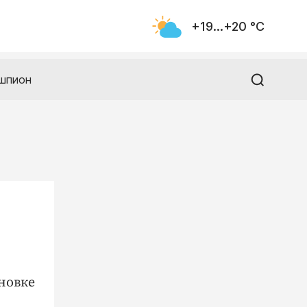
+19...+20 °С
шпион
новке