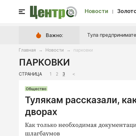
Новости
Золото
Тула предпринимате
Важно:
Главная
Новости
парковки
→
→
ПАРКОВКИ
СТРАНИЦА
1
2
3
<
Общество
Тулякам рассказали, ка
дворах
Как только необходимая документаци
шлагбаумов