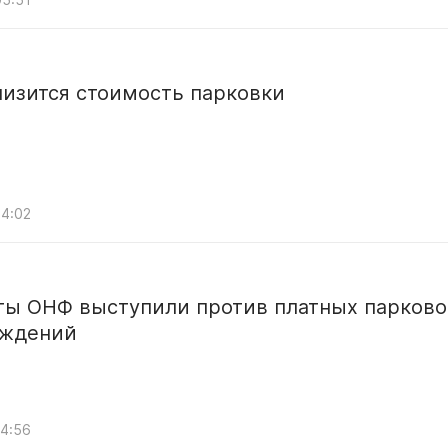
низится стоимость парковки
14:02
ты ОНФ выступили против платных парково
ждений
14:56