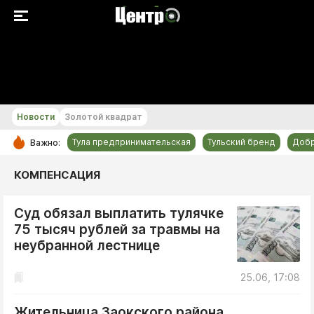
+26...+27 °С
Новости
Золотой квадрат
Тула предпринимательская
Тульский бренд
Доб
Важно:
РУБРИКИ
КОМПЕНСАЦИЯ
Общество
Суд обязал выплатить тулячке
Культура
75 тысяч рублей за травмы на
Происшествия
неубранной лестнице
Спорт
25.06, 17:08
Тульский бренд
Тула предпринимательская
Жительница Заокского района