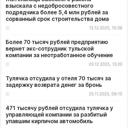
ДоброЦентр
взыскала с недобросовестного
подрядчика более 5,4 млн рублей за
Голодный шпион
сорванный срок строительства дома
12.12.2025, 10:38
Более 70 тысяч рублей предприятию
вернет экс-сотрудник тульской
компании за неотработанное обучение
03.12.2025, 13:20
Тулячка отсудила у отеля 70 тысяч за
задержку возврата денег за бронь
25.11.2025, 09:15
471 тысячу рублей отсудила тулячка у
управляющей компании за разбитый
упавшим кирпичом автомобиль