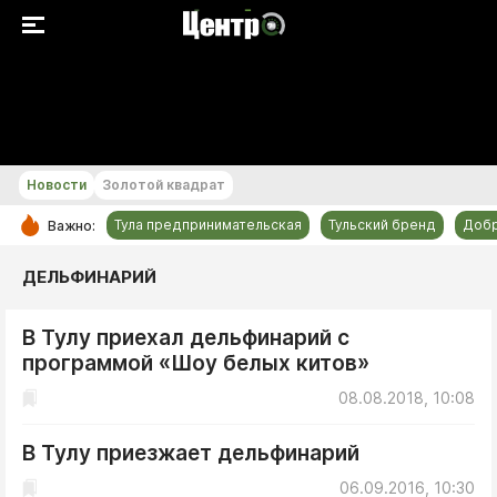
+30...+31 °С
Новости
Золотой квадрат
Тула предпринимательская
Тульский бренд
Доб
Важно:
РУБРИКИ
ДЕЛЬФИНАРИЙ
Общество
В Тулу приехал дельфинарий с
Культура
программой «Шоу белых китов»
Происшествия
08.08.2018, 10:08
Спорт
Тульский бренд
В Тулу приезжает дельфинарий
Тула предпринимательская
06.09.2016, 10:30