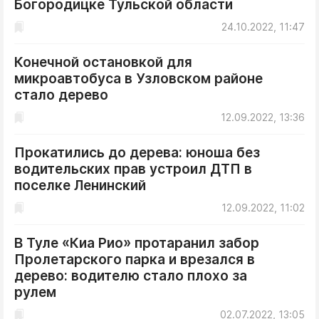
Богородицке Тульской области
ДоброЦентр
24.10.2022, 11:47
Голодный шпион
Конечной остановкой для
микроавтобуса в Узловском районе
стало дерево
12.09.2022, 13:36
Прокатились до дерева: юноша без
водительских прав устроил ДТП в
поселке Ленинский
12.09.2022, 11:02
В Туле «Киа Рио» протаранил забор
Пролетарского парка и врезался в
дерево: водителю стало плохо за
рулем
02.07.2022, 13:05