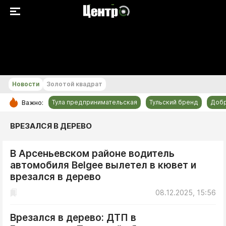
+29...+30 °С
Новости
Золотой квадрат
Тула предпринимательская
Тульский бренд
Доб
Важно:
РУБРИКИ
ВРЕЗАЛСЯ В ДЕРЕВО
Общество
В Арсеньевском районе водитель
Культура
автомобиля Belgee вылетел в кювет и
Происшествия
врезался в дерево
Спорт
08.12.2025, 15:56
Тульский бренд
Врезался в дерево: ДТП в
Тула предпринимательская