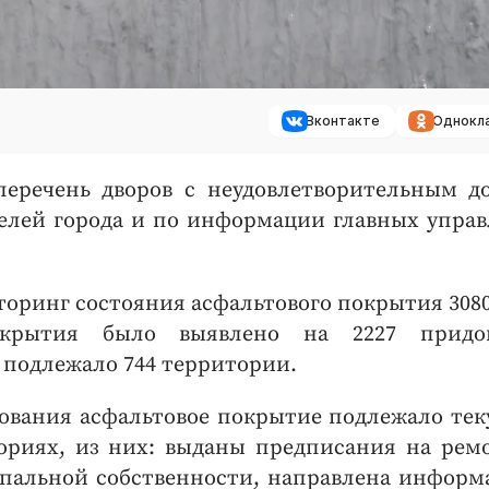
Вконтакте
Однокл
еречень дворов с неудовлетворительным д
елей города и по информации главных упра
иторинг состояния асфальтового покрытия 308
покрытия было выявлено на 2227 придо
 подлежало 744 территории.
дования асфальтовое покрытие подлежало те
ориях, из них: выданы предписания на рем
ципальной собственности, направлена информ