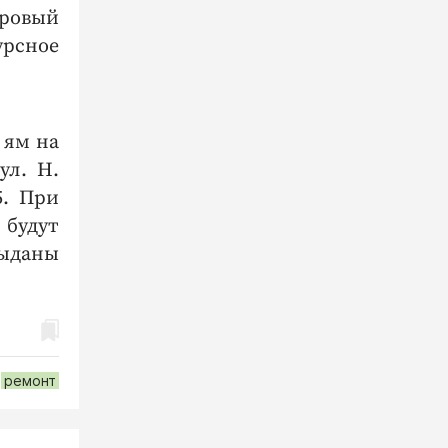
тровый
урсное
 ям на
ул. Н.
35. При
будут
ыданы
ремонт