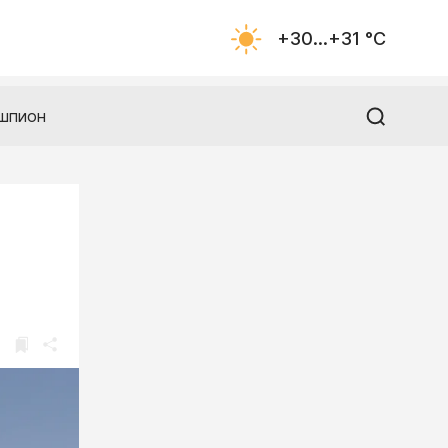
+30...+31 °С
шпион