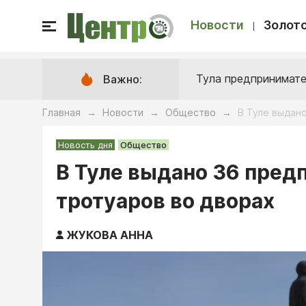
Новости
Золото
Тула предпринимате
Важно:
Главная
Новости
Общество
В Туле выдано
→
→
→
Новость дня
Общество
В Туле выдано 36 предп
тротуаров во дворах
ЖУКОВА АННА