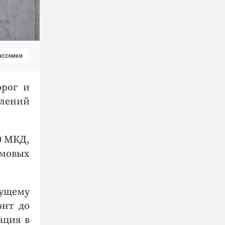
ассники
орог и
влений
0 МКД,
мовых
кущему
онт до
ация в