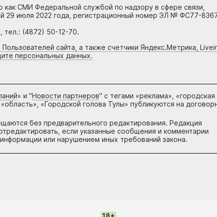
но как СМИ Федеральной службой по надзору в сфере связи,
й 29 июля 2022 года, регистрационный номер ЭЛ № ФС77-8367
тел.: (4872) 50-12-70.
 Пользователей сайта, а также счетчики Яндекс.Метрика, Livein
щите персональных данных.
паний
» и "
Новости партнеров
" с тегами «реклама», «городская
 «область», «Городской голова Тулы» публикуются на договор
ещаются без предварительного редактирования. Редакция
и отредактировать, если указанные сообщения и комментарии
информации или нарушением иных требований закона.
18+