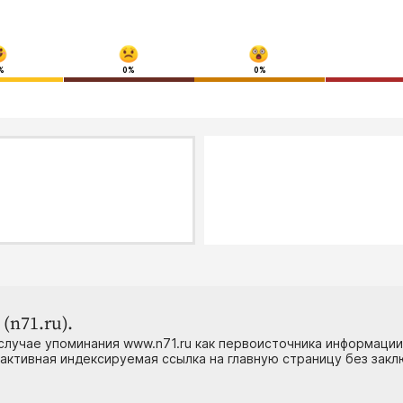
%
0%
0%
(n71.ru).
случае упоминания www.n71.ru как первоисточника информации
 активная индексируемая ссылка на главную страницу без зак