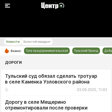
+21...+22 °С
Новости
Золотой квадрат
Тула предпринимательская
Тульский бренд
Доб
Важно:
РУБРИКИ
ДОРОГИ
Общество
Тульский суд обязал сделать тротуар
Культура
в селе Каменка Узловского района
Происшествия
03.09.2025, 11:03
Спорт
Тульский бренд
Дорогу в селе Мещерино
отремонтировали после проверки
Тула предпринимательская