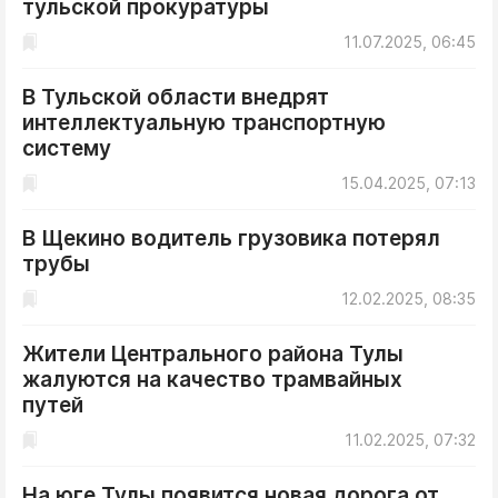
тульской прокуратуры
ДоброЦентр
11.07.2025, 06:45
Голодный шпион
В Тульской области внедрят
интеллектуальную транспортную
систему
15.04.2025, 07:13
В Щекино водитель грузовика потерял
трубы
12.02.2025, 08:35
Жители Центрального района Тулы
жалуются на качество трамвайных
путей
11.02.2025, 07:32
На юге Тулы появится новая дорога от