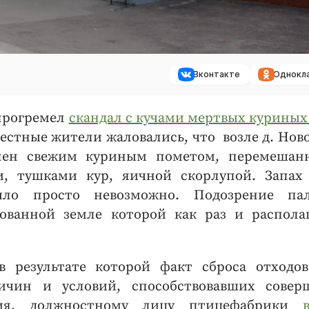
Вконтакте
Однокл
 прогремел
скандал с кучами мертвых куриных
естные жители жаловались, что возле д. Нов
ален свежим куриным пометом, перемеша
и, тушками кур, яичной скорлупой. Запах
ыло просто невозможно. Подозрение па
дованной земле которой как раз и распола
 в результате которой факт сброса отходо
ичин и условий, способствовавших сове
ния, должностному лицу птицефабрики