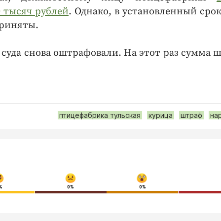
 тысяч рублей
. Однако, в установленный сро
приняты.
 суда снова оштрафовали. На этот раз сумма 
птицефабрика тульская
курица
штраф
на
%
0%
0%