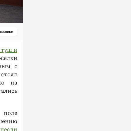
ассники
 туш и
оселки
нным с
 стоял
ло на
гались
в поле
ршению
внесли