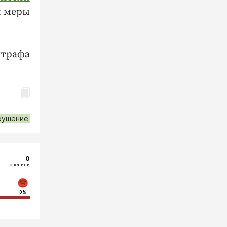
к меры
штрафа
рушение
0
оценили
0%