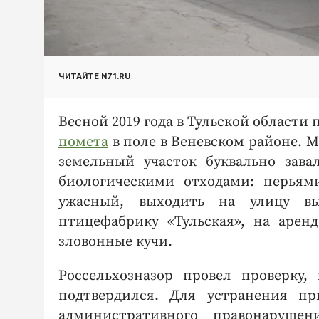
ЧИТАЙТЕ N71.RU:
Весной 2019 года в Тульской области
помета
в поле в Веневском районе. М
земельный участок буквально зав
биологическими отходами: перьям
ужасный, выходить на улицу в
птицефабрику «Тульская», на арен
зловонные кучи.
Россельхозназор провел проверку,
подтвердился. Для устранения пр
административного правонаруше