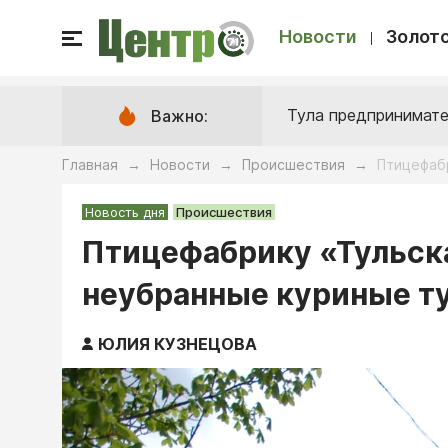
Новости
Золото
Тула предпринимате
Важно:
Главная
Новости
Происшествия
Птицефабр
→
→
→
Новость дня
Происшествия
Птицефабрику «Тульск
неубранные куриные т
ЮЛИЯ КУЗНЕЦОВА