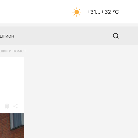
+31...+32 °С
шпион
шки и помет