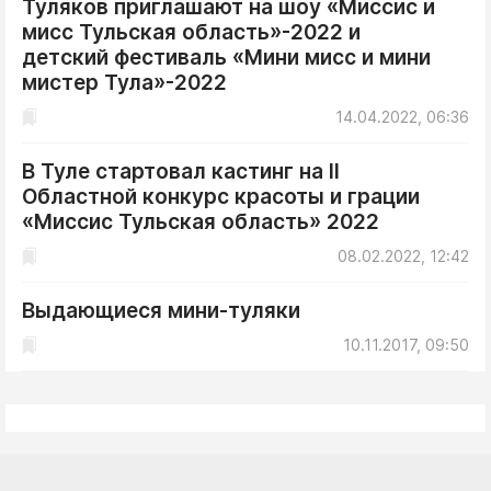
Туляков приглашают на шоу «Миссис и
ДоброЦентр
мисс Тульская область»-2022 и
Голодный шпион
детский фестиваль «Мини мисс и мини
мистер Тула»-2022
14.04.2022, 06:36
В Туле стартовал кастинг на II
Областной конкурс красоты и грации
«Миссис Тульская область» 2022
08.02.2022, 12:42
Выдающиеся мини-туляки
10.11.2017, 09:50