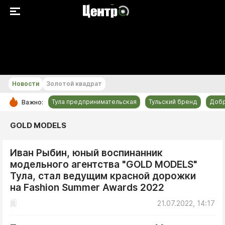
+23...+24 °С
Новости
Золотой квадрат
Тула предпринимательская
Тульский бренд
Доб
Важно:
РУБРИКИ
GOLD MODELS
Общество
Иван Рыбин, юный воспинанник
Культура
модельного агентства "GOLD MODELS"
Происшествия
Тула, стал ведущим красной дорожки
Спорт
на Fashion Summer Awards 2022
Тульский бренд
21.07.2022, 14:17
Тула предпринимательская