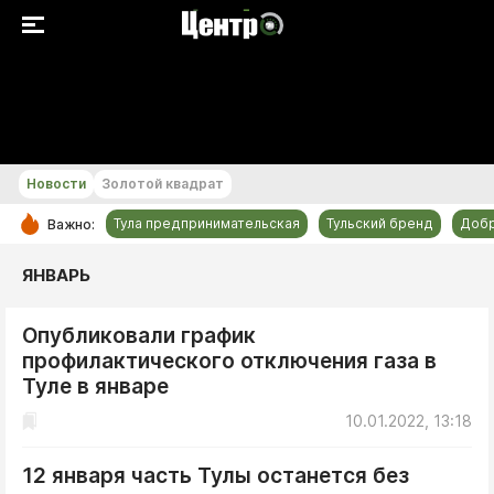
+23...+24 °С
Новости
Золотой квадрат
Тула предпринимательская
Тульский бренд
Доб
Важно:
РУБРИКИ
ЯНВАРЬ
Общество
Опубликовали график
Культура
профилактического отключения газа в
Происшествия
Туле в январе
Спорт
10.01.2022, 13:18
Тульский бренд
12 января часть Тулы останется без
Тула предпринимательская