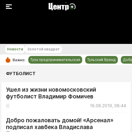
+18...+19 °С
Новости
Золотой квадрат
Тула предпринимательская
Тульский бренд
Доб
Важно:
РУБРИКИ
ФУТБОЛИСТ
Общество
Ушел из жизни новомосковский
Культура
футболист Владимир Фомичев
Происшествия
16.08.2019, 08:44
Спорт
Тульский бренд
Добро пожаловать домой! «Арсенал»
подписал хавбека Владислава
Тула предпринимательская