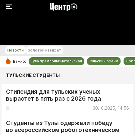
+24...+25 °С
Новости
Золотой квадрат
Тула предпринимательская
Тульский бренд
Доб
Важно:
РУБРИКИ
ТУЛЬСКИЕ СТУДЕНТЫ
Общество
Стипендия для тульских ученых
Культура
вырастет в пять раз с 2026 года
Происшествия
30.10.2025, 14:56
Спорт
Тульский бренд
Студенты из Тулы одержали победу
во всероссийском робототехническом
Тула предпринимательская