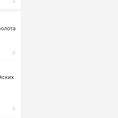
золота
йских