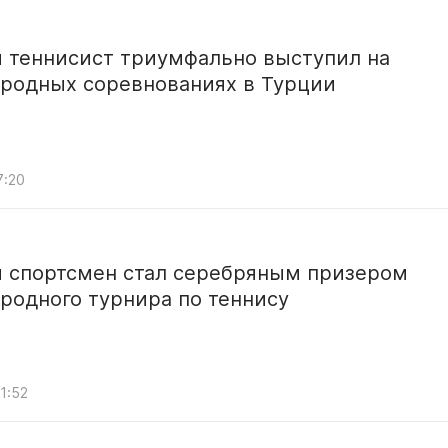
й теннисист триумфально выступил на
родных соревнованиях в Турции
7:20
й спортсмен стал серебряным призером
родного турнира по теннису
1:52