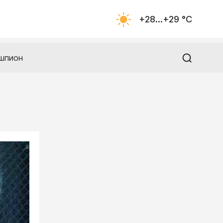
+28...+29 °С
шпион