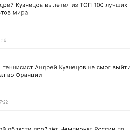
дрей Кузнецов вылетел из ТОП-100 лучших
стов мира
9:16
 теннисист Андрей Кузнецов не смог выйти
ал во Франции
7:22
ой области пройдёт Чемпионат России по