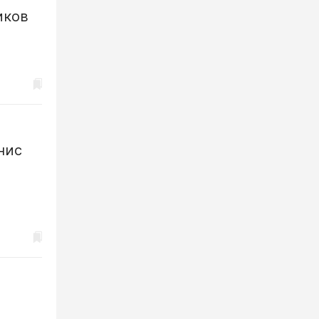
иков
нис