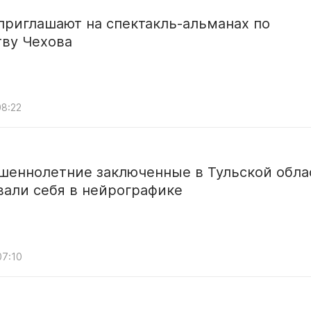
приглашают на спектакль-альманах по
тву Чехова
08:22
шеннолетние заключенные в Тульской обла
вали себя в нейрографике
07:10