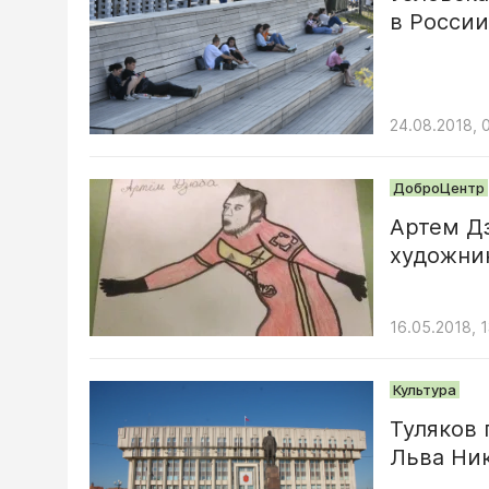
в России
24.08.2018, 
ДоброЦентр
Артем Д
художни
16.05.2018, 1
Культура
Туляков 
Льва Ник