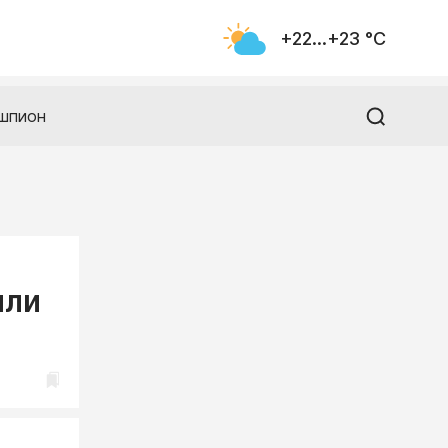
+22...+23 °С
шпион
или