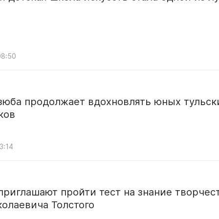
08:50
зюба продолжает вдохновлять юных тульск
ков
3:14
приглашают пройти тест на знание творчес
олаевича Толстого