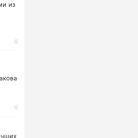
ми из
акова
учших