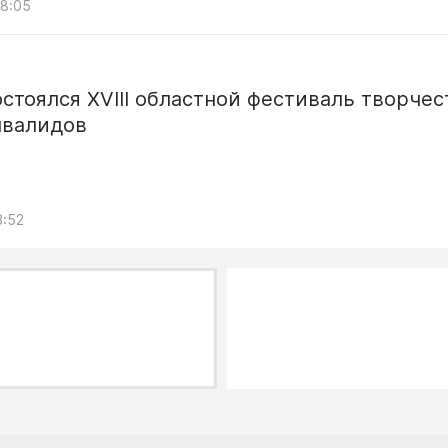
08:05
остоялся XVIII областной фестиваль творчес
нвалидов
3:52