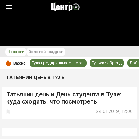
+20...+21 °С
Новости
Золотой квадрат
Тула предпринимательская
Тульский бренд
Доб
Важно:
РУБРИКИ
ТАТЬЯНИН ДЕНЬ В ТУЛЕ
Общество
Татьянин день и День студента в Туле:
Культура
куда сходить, что посмотреть
Происшествия
24.01.2019, 12:00
Спорт
Тульский бренд
Тула предпринимательская