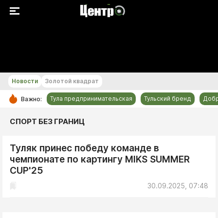
+21...+22 °С
Новости
Золотой квадрат
Тула предпринимательская
Тульский бренд
Доб
Важно:
РУБРИКИ
СПОРТ БЕЗ ГРАНИЦ
Общество
Туляк принес победу команде в
Культура
чемпионате по картингу MIKS SUMMER
Происшествия
CUP'25
Спорт
30.09.2025, 07:48
Тульский бренд
Тула предпринимательская