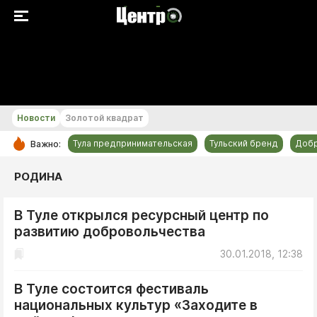
+20...+21 °С
Новости
Золотой квадрат
Тула предпринимательская
Тульский бренд
Доб
Важно:
РУБРИКИ
РОДИНА
Общество
В Туле открылся ресурсный центр по
Культура
развитию добровольчества
Происшествия
30.01.2018, 12:38
Спорт
Тульский бренд
В Туле состоится фестиваль
национальных культур «Заходите в
Тула предпринимательская