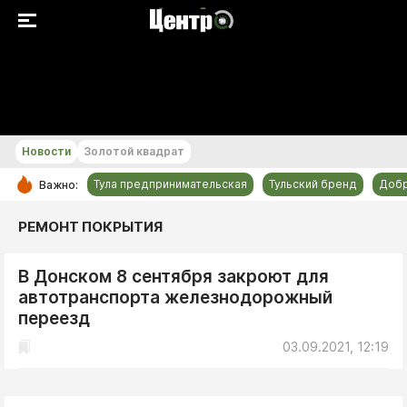
+30...+31 °С
Новости
Золотой квадрат
Тула предпринимательская
Тульский бренд
Доб
Важно:
РУБРИКИ
РЕМОНТ ПОКРЫТИЯ
Общество
В Донском 8 сентября закроют для
Культура
автотранспорта железнодорожный
Происшествия
переезд
Спорт
03.09.2021, 12:19
Тульский бренд
Тула предпринимательская