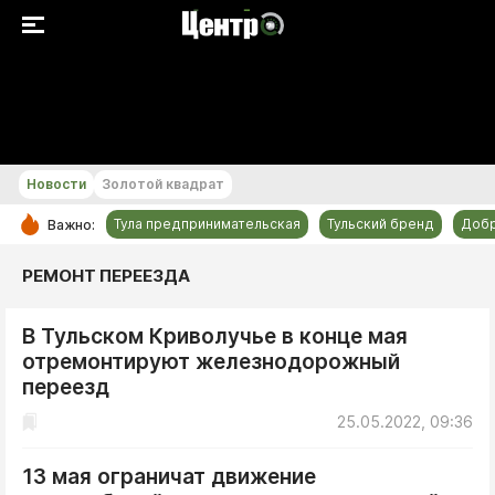
+25...+26 °С
Новости
Золотой квадрат
Тула предпринимательская
Тульский бренд
Доб
Важно:
РУБРИКИ
РЕМОНТ ПЕРЕЕЗДА
Общество
В Тульском Криволучье в конце мая
Культура
отремонтируют железнодорожный
Происшествия
переезд
Спорт
25.05.2022, 09:36
Тульский бренд
13 мая ограничат движение
Тула предпринимательская