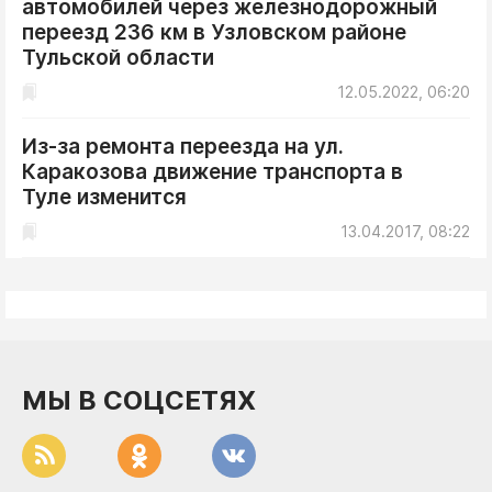
автомобилей через железнодорожный
ДоброЦентр
переезд 236 км в Узловском районе
Голодный шпион
Тульской области
12.05.2022, 06:20
Из-за ремонта переезда на ул.
Каракозова движение транспорта в
Туле изменится
13.04.2017, 08:22
МЫ В СОЦСЕТЯХ