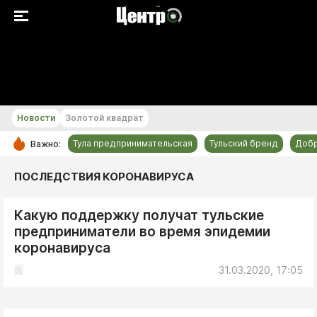
+25...+26 °С
Новости
Золотой квадрат
Тула предпринимательская
Тульский бренд
Доб
Важно:
РУБРИКИ
ПОСЛЕДСТВИЯ КОРОНАВИРУСА
Общество
Какую поддержку получат тульские
Культура
предприниматели во время эпидемии
Происшествия
коронавируса
Спорт
31.03.2020, 17:05
Тульский бренд
Тула предпринимательская