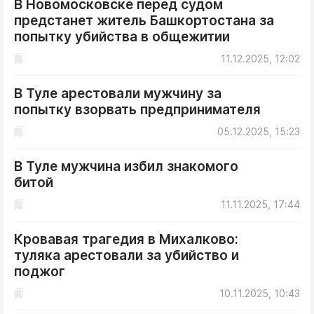
В Новомосковске перед судом
ДоброЦентр
предстанет житель Башкортостана за
Голодный шпион
попытку убийства в общежитии
11.12.2025, 12:02
В Туле арестовали мужчину за
попытку взорвать предпринимателя
05.12.2025, 15:23
В Туле мужчина избил знакомого
битой
11.11.2025, 17:44
Кровавая трагедия в Михалково:
туляка арестовали за убийство и
поджог
10.11.2025, 10:43