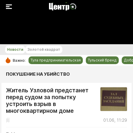
+17...+18 °С
Новости
Золотой квадрат
Тула предпринимательская
Тульский бренд
Доб
Важно:
РУБРИКИ
ПОКУШЕНИЕ НА УБИЙСТВО
Общество
Житель Узловой предстанет
Культура
перед судом за попытку
Происшествия
устроить взрыв в
Спорт
многоквартирном доме
Тульский бренд
01.06, 11:29
Тула предпринимательская