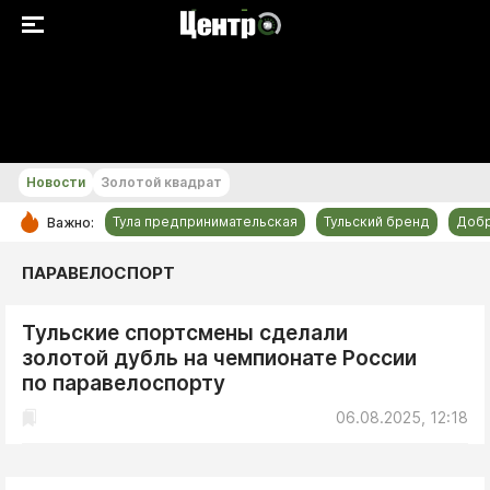
+25...+26 °С
Новости
Золотой квадрат
Тула предпринимательская
Тульский бренд
Доб
Важно:
РУБРИКИ
ПАРАВЕЛОСПОРТ
Общество
Тульские спортсмены сделали
Культура
золотой дубль на чемпионате России
Происшествия
по паравелоспорту
Спорт
06.08.2025, 12:18
Тульский бренд
Тула предпринимательская