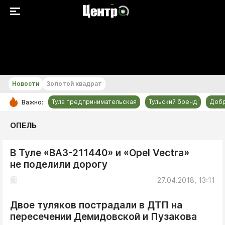
+22...+23 °С
Новости
Золотой квадрат
Тула предпринимательская
Тульский бренд
Доб
Важно:
РУБРИКИ
ОПЕЛЬ
Общество
В Туле «ВАЗ-211440» и «Opel Vectra»
Культура
не поделили дорогу
Происшествия
27.04.2018, 13:11
Спорт
Тульский бренд
Двое туляков пострадали в ДТП на
пересечении Демидовской и Пузакова
Тула предпринимательская