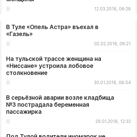
12.03.2018, 06:28
В Туле «Опель Астра» въехал в
«Газель»
02.02.2018, 06:21
На тульской трассе женщина на
«Ниссане» устроила лобовое
столкновение
30.01.2018, 08:54
В серьёзной аварии возле кладбища
№3 пострадала беременная
пассажирка
29.01.2018, 12:32
Под Тулой водители иномарок не