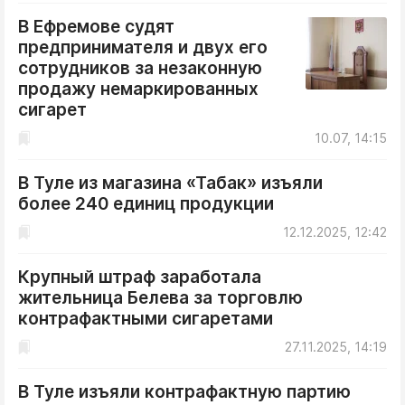
ДоброЦентр
В Ефремове судят
Голодный шпион
предпринимателя и двух его
сотрудников за незаконную
продажу немаркированных
сигарет
10.07, 14:15
В Туле из магазина «Табак» изъяли
более 240 единиц продукции
12.12.2025, 12:42
Крупный штраф заработала
жительница Белева за торговлю
контрафактными сигаретами
27.11.2025, 14:19
В Туле изъяли контрафактную партию