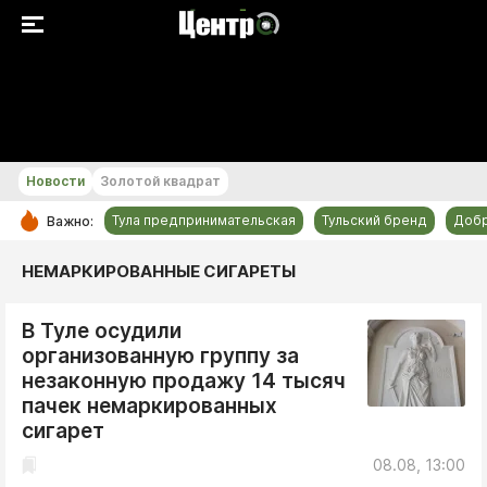
+24...+25 °С
Новости
Золотой квадрат
Тула предпринимательская
Тульский бренд
Доб
Важно:
РУБРИКИ
НЕМАРКИРОВАННЫЕ СИГАРЕТЫ
Общество
В Туле осудили
Культура
организованную группу за
Происшествия
незаконную продажу 14 тысяч
Спорт
пачек немаркированных
сигарет
Тульский бренд
08.08, 13:00
Тула предпринимательская