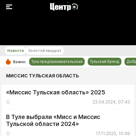
+15...+16 °С
Новости
Золотой квадрат
Тула предпринимательская
Тульский бренд
Доб
Важно:
РУБРИКИ
МИССИС ТУЛЬСКАЯ ОБЛАСТЬ
Общество
«Миссис Тульская область» 2025
Культура
23.04.2024, 07:43
Происшествия
Спорт
В Туле выбрали «Мисс и Миссис
Тульский бренд
Тульской области 2024»
Тула предпринимательская
17.11.2023, 10:49