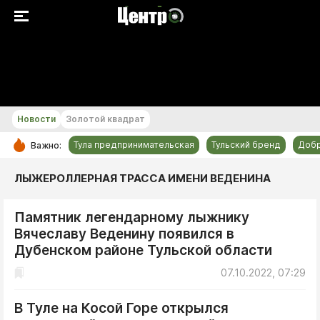
+24...+25 °С
Новости
Золотой квадрат
Тула предпринимательская
Тульский бренд
Доб
Важно:
РУБРИКИ
ЛЫЖЕРОЛЛЕРНАЯ ТРАССА ИМЕНИ ВЕДЕНИНА
Общество
Памятник легендарному лыжнику
Культура
Вячеславу Веденину появился в
Происшествия
Дубенском районе Тульской области
Спорт
07.10.2022, 07:29
Тульский бренд
В Туле на Косой Горе открылся
Тула предпринимательская