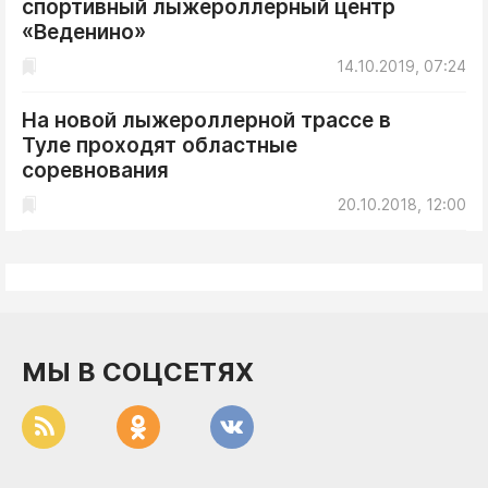
спортивный лыжероллерный центр
ДоброЦентр
«Веденино»
Голодный шпион
14.10.2019, 07:24
На новой лыжероллерной трассе в
Туле проходят областные
соревнования
20.10.2018, 12:00
МЫ В СОЦСЕТЯХ