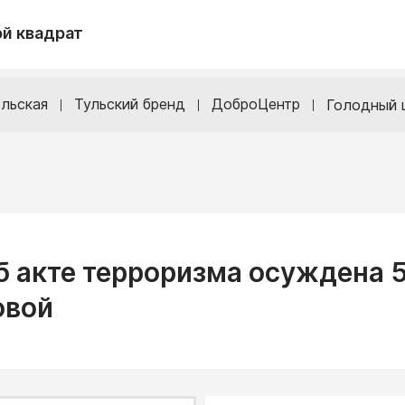
й квадрат
льская
Тульский бренд
ДоброЦентр
Голодный 
б акте терроризма осуждена 
овой