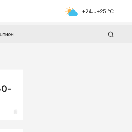
+24...+25 °С
шпион
50-