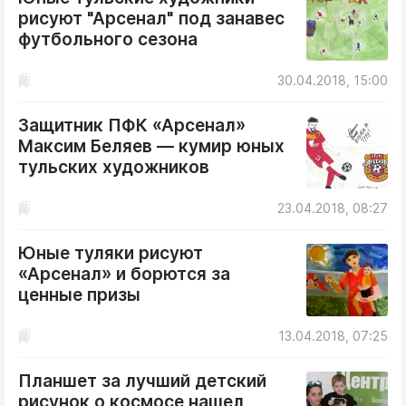
ДоброЦентр
рисуют "Арсенал" под занавес
футбольного сезона
Голодный шпион
30.04.2018, 15:00
Защитник ПФК «Арсенал»
Максим Беляев — кумир юных
тульских художников
23.04.2018, 08:27
Юные туляки рисуют
«Арсенал» и борются за
ценные призы
13.04.2018, 07:25
Планшет за лучший детский
рисунок о космосе нашел