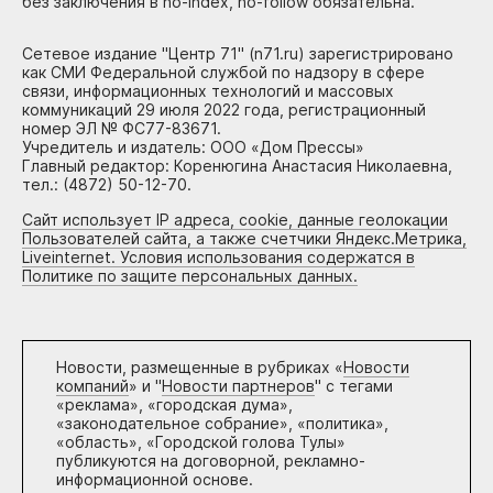
без заключения в no-index, no-follow обязательна.
Сетевое издание "Центр 71" (n71.ru) зарегистрировано
как СМИ Федеральной службой по надзору в сфере
связи, информационных технологий и массовых
коммуникаций 29 июля 2022 года, регистрационный
номер ЭЛ № ФС77-83671.
Учредитель и издатель: ООО «Дом Прессы»
Главный редактор: Коренюгина Анастасия Николаевна,
тел.: (4872) 50-12-70.
Сайт использует IP адреса, cookie, данные геолокации
Пользователей сайта, а также счетчики Яндекс.Метрика,
Liveinternet. Условия использования содержатся в
Политике по защите персональных данных.
Новости, размещенные в рубриках «
Новости
компаний
» и "
Новости партнеров
" с тегами
«реклама», «городская дума»,
«законодательное собрание», «политика»,
«область», «Городской голова Тулы»
публикуются на договорной, рекламно-
информационной основе.