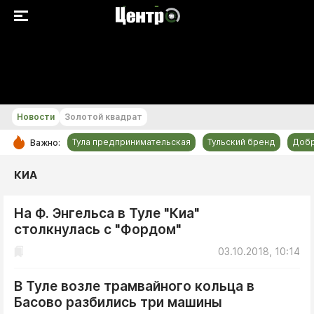
+20...+21 °С
Новости
Золотой квадрат
Тула предпринимательская
Тульский бренд
Доб
Важно:
РУБРИКИ
КИА
Общество
На Ф. Энгельса в Туле "Киа"
Культура
столкнулась с "Фордом"
Происшествия
03.10.2018, 10:14
Спорт
Тульский бренд
В Туле возле трамвайного кольца в
Басово разбились три машины
Тула предпринимательская