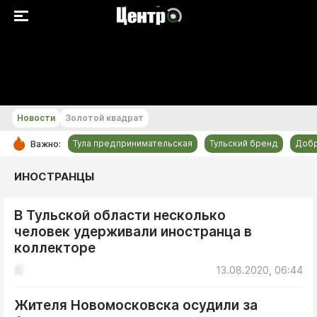
+30...+31 °С
Новости
Золотой квадрат
Тула предпринимательская
Тульский бренд
Доб
Важно:
РУБРИКИ
ИНОСТРАНЦЫ
Общество
В Тульской области несколько
Культура
человек удерживали иностранца в
Происшествия
коллекторе
Спорт
13.08.2020, 06:44
Тульский бренд
Жителя Новомосковска осудили за
Тула предпринимательская