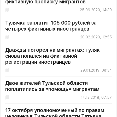
фиктивную прописку мигрантов
ДоброЦентр
25.06.2020, 14:30
Голодный шпион
Тулячка заплатит 105 000 рублей за
четырех фиктивных иностранцев
20.02.2020, 12:55
Дважды погорел на мигрантах: туляк
снова попался на фиктивной
регистрации иностранцев
29.01.2019, 08:34
Двое жителей Тульской области
поплатились за «помощь» мигрантам
14.12.2018, 07:57
17 октября уполномоченный по правам
человека в Тульской области Татьяна