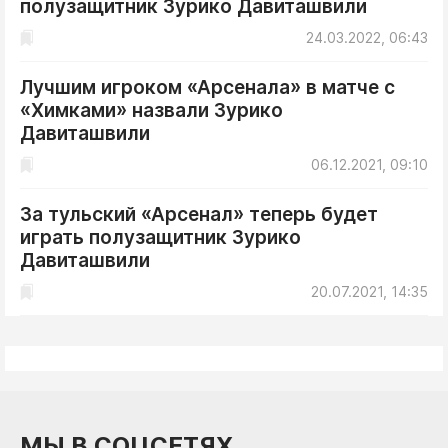
полузащитник Зурико Давиташвили
ДоброЦентр
24.03.2022, 06:43
Голодный шпион
Лучшим игроком «Арсенала» в матче с
«Химками» назвали Зурико
Давиташвили
06.12.2021, 09:10
За тульский «Арсенал» теперь будет
играть полузащитник Зурико
Давиташвили
20.07.2021, 14:35
МЫ В СОЦСЕТЯХ