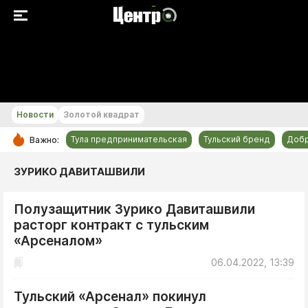
+25...+26 °С
Новости
Золотой квадрат
Тула предпринимательская
Тульский бренд
Доб
Важно:
РУБРИКИ
ЗУРИКО ДАВИТАШВИЛИ
Общество
Полузащитник Зурико Давиташвили
Культура
расторг контракт с тульским
Происшествия
«Арсеналом»
Спорт
06.04.2022, 13:39
Тульский бренд
Тульский «Арсенал» покинул
Тула предпринимательская