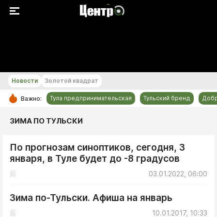
+25...+26 °С
Новости
Золотой квадрат
Тула предпринимательская
Тульский бренд
Доб
Важно:
РУБРИКИ
ЗИМА ПО ТУЛЬСКИ
Общество
По прогнозам синоптиков, сегодня, 3
Культура
января, в Туле будет до -8 градусов
Происшествия
03.01.2022, 06:00
Спорт
Тульский бренд
Зима по-Тульски. Афиша на январь
Тула предпринимательская
10.01.2017, 10:33