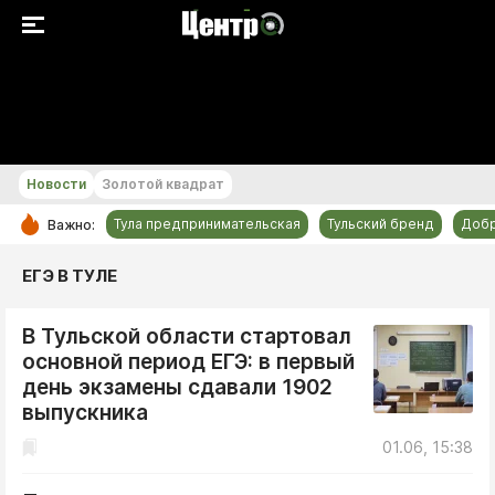
+21...+22 °С
Новости
Золотой квадрат
Тула предпринимательская
Тульский бренд
Доб
Важно:
РУБРИКИ
ЕГЭ В ТУЛЕ
Общество
В Тульской области стартовал
Культура
основной период ЕГЭ: в первый
Происшествия
день экзамены сдавали 1902
Спорт
выпускника
Тульский бренд
01.06, 15:38
Тула предпринимательская