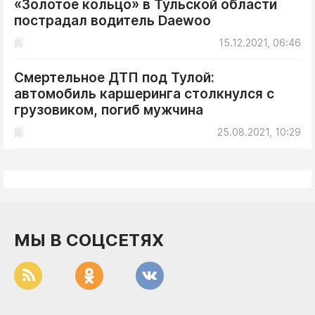
«Золотое кольцо» в Тульской области
ДоброЦентр
пострадал водитель Daewoo
Голодный шпион
15.12.2021, 06:46
Смертельное ДТП под Тулой:
автомобиль каршеринга столкнулся с
грузовиком, погиб мужчина
25.08.2021, 10:29
МЫ В СОЦСЕТЯХ