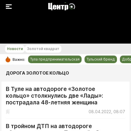
+20 °С
Новости
Золотой квадрат
Тула предпринимательская
Тульский бренд
Доб
Важно:
РУБРИКИ
ДОРОГА ЗОЛОТОЕ КОЛЬЦО
Общество
В Туле на автодороге «Золотое
Культура
кольцо» столкнулись две «Лады»:
Происшествия
пострадала 48-летняя женщина
Спорт
08.04.2022, 08:07
Тульский бренд
В тройном ДТП на автодороге
Тула предпринимательская