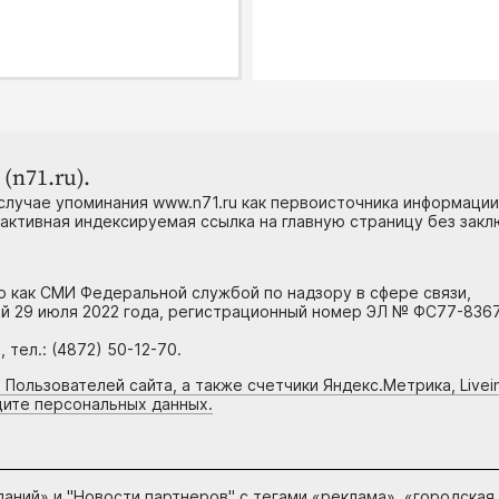
(n71.ru).
случае упоминания www.n71.ru как первоисточника информации
 активная индексируемая ссылка на главную страницу без зак
но как СМИ Федеральной службой по надзору в сфере связи,
й 29 июля 2022 года, регистрационный номер ЭЛ № ФС77-8367
тел.: (4872) 50-12-70.
 Пользователей сайта, а также счетчики Яндекс.Метрика, Livein
щите персональных данных.
паний
» и "
Новости партнеров
" с тегами «реклама», «городская