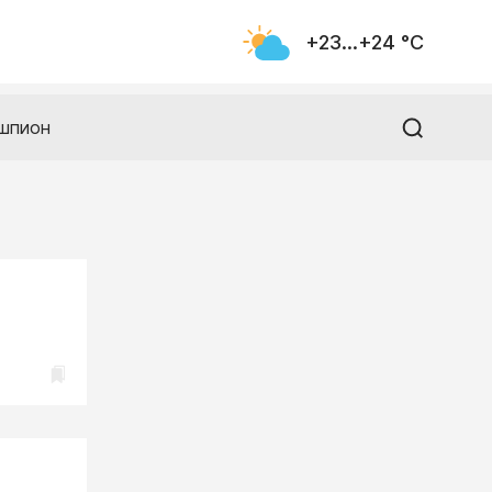
+23...+24 °С
шпион