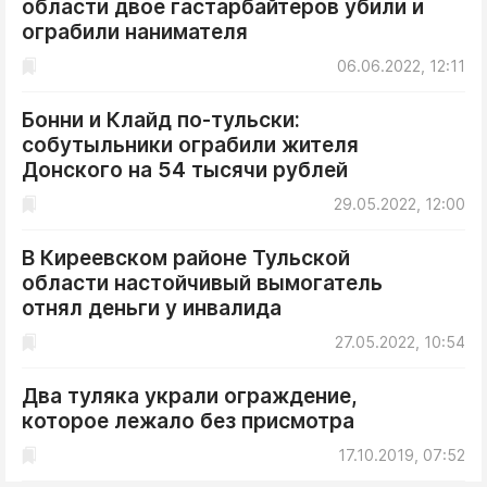
области двое гастарбайтеров убили и
ДоброЦентр
ограбили нанимателя
Голодный шпион
06.06.2022, 12:11
Бонни и Клайд по-тульски:
собутыльники ограбили жителя
Донского на 54 тысячи рублей
29.05.2022, 12:00
В Киреевском районе Тульской
области настойчивый вымогатель
отнял деньги у инвалида
27.05.2022, 10:54
Два туляка украли ограждение,
которое лежало без присмотра
17.10.2019, 07:52