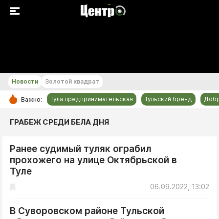
+24...+25 °С
Новости
Золотой квадрат
Тула предпринимательская
Тульский бренд
Доб
Важно:
РУБРИКИ
ГРАБЕЖ СРЕДИ БЕЛА ДНЯ
Общество
Ранее судимый туляк ограбил
Культура
прохожего на улице Октябрьской в
Происшествия
Туле
Спорт
06.09.2022, 13:02
Тульский бренд
В Суворовском районе Тульской
Тула предпринимательская