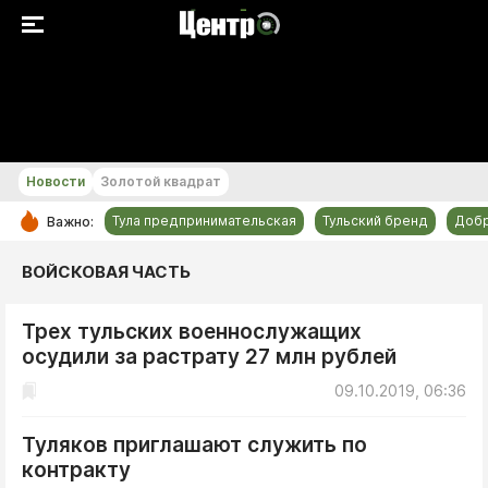
+20...+21 °С
Новости
Золотой квадрат
Тула предпринимательская
Тульский бренд
Доб
Важно:
РУБРИКИ
ВОЙСКОВАЯ ЧАСТЬ
Общество
Трех тульских военнослужащих
Культура
осудили за растрату 27 млн рублей
Происшествия
09.10.2019, 06:36
Спорт
Тульский бренд
Туляков приглашают служить по
контракту
Тула предпринимательская